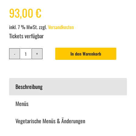
93,00
€
inkl. 7 % MwSt.
zzgl.
Versandkosten
Tickets verfügbar
In den Warenkorb
St.
Pauli
/
Beschreibung
08.01.2027
/
Menüs
Haltern
Vegetarische Menüs & Änderungen
/
Seeblick