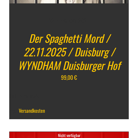
22. November 2025
Der Spaghetti Mord /
22.11.2025 / Duisburg /
WYNDHAM Duisburger Hof
99,00
€
inkl. 19 % MwSt.
zzgl.
Versandkosten
Nicht verfügbar