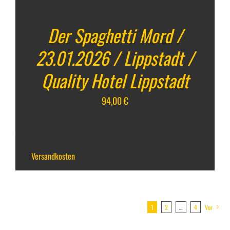
23. Januar 2026
Der Spaghetti Mord /
23.01.2026 / Lippstadt /
Quality Hotel Lippstadt
94,00
€
inkl. 7 % MwSt.
zzgl.
Versandkosten
1
2
…
4
Vor