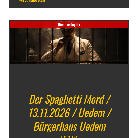
Nicht verfügbar
13. November 2026
Der Spaghetti Mord /
13.11.2026 / Uedem /
Bürgerhaus Uedem
89,00
€