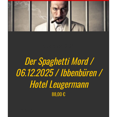
6. Dezember 2025
Der Spaghetti Mord /
06.12.2025 / Ibbenbüren /
Hotel Leugermann
88,00
€
inkl. 19 % MwSt.