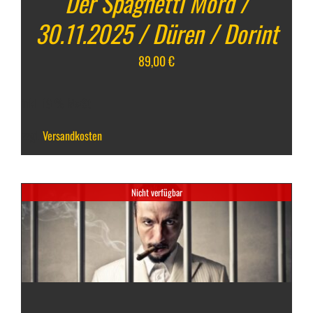
Der Spaghetti Mord /
30.11.2025 / Düren / Dorint
89,00
€
inkl. 19 % MwSt.
zzgl.
Versandkosten
Nicht verfügbar