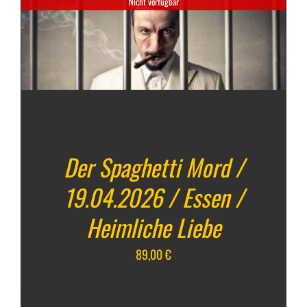
Nicht verfügbar
19. April 2026
Der Spaghetti Mord /
19.04.2026 / Essen /
Heimliche Liebe
89,00
€
inkl. 7 % MwSt.