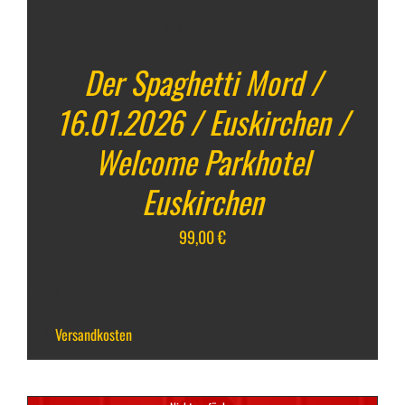
16. Januar 2026
Der Spaghetti Mord /
16.01.2026 / Euskirchen /
Welcome Parkhotel
Euskirchen
99,00
€
inkl. 7 % MwSt.
zzgl.
Versandkosten