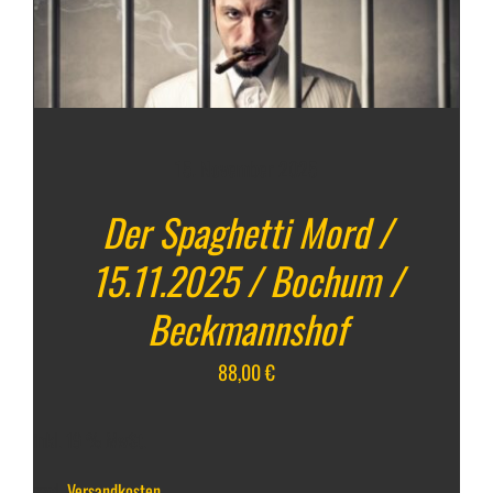
15. November 2025
Der Spaghetti Mord /
15.11.2025 / Bochum /
Beckmannshof
88,00
€
inkl. 19 % MwSt.
zzgl.
Versandkosten