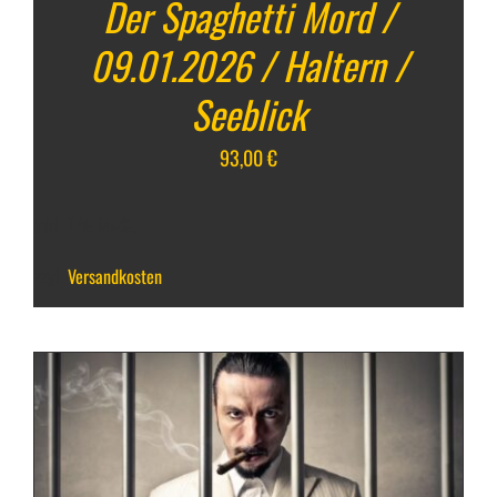
Der Spaghetti Mord /
09.01.2026 / Haltern /
Seeblick
93,00
€
inkl. 7 % MwSt.
zzgl.
Versandkosten