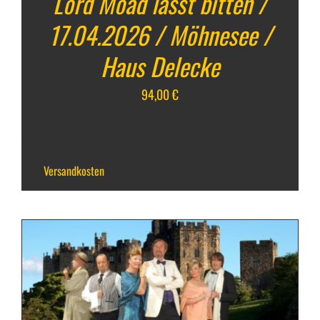
Lord Moad lässt bitten /
17.04.2026 / Möhnesee /
Haus Delecke
94,00
€
inkl. 7 % MwSt.
zzgl.
Versandkosten