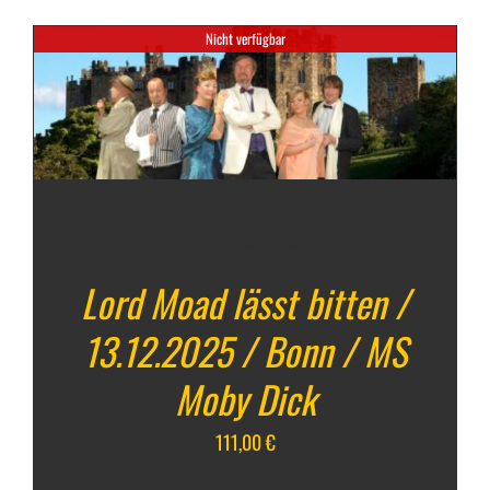
Nicht verfügbar
13. Dezember 2025
Lord Moad lässt bitten /
13.12.2025 / Bonn / MS
Moby Dick
111,00
€