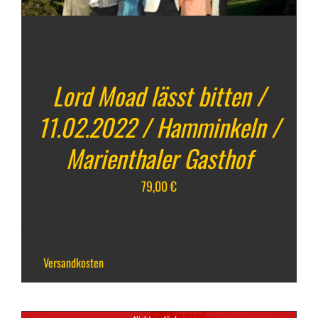
11. Februar 2022
Lord Moad lässt bitten /
11.02.2022 / Hamminkeln /
Marienthaler Gasthof
79,00
€
inkl. 7 % MwSt.
zzgl.
Versandkosten