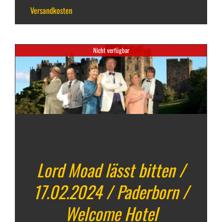
zzgl.
Versandkosten
Nicht verfügbar
17. Februar 2024
Lord Moad lässt bitten /
17.02.2024 / Paderborn /
Welcome Hotel