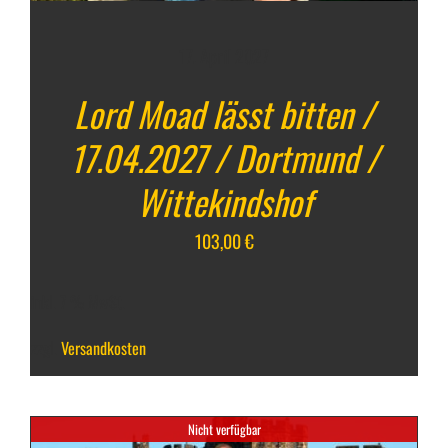
17. April 2027
Lord Moad lässt bitten /
17.04.2027 / Dortmund /
Wittekindshof
103,00
€
inkl. 7 % MwSt.
zzgl.
Versandkosten
Nicht verfügbar