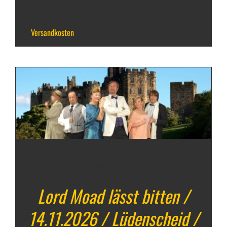
inkl. 19 % MwSt.
zzgl.
Versandkosten
14. November 2026
Lord Moad lässt bitten /
14.11.2026 / Lüdenscheid /