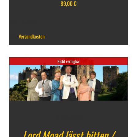
89,00
€
inkl. 7 % MwSt.
zzgl.
Versandkosten
Nicht verfügbar
18. März 2023
Lord Moad lässt bitten /