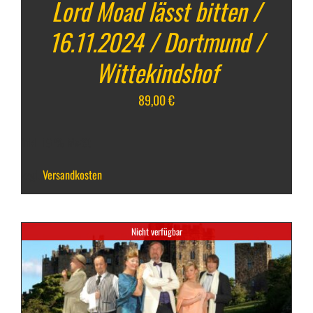
Lord Moad lässt bitten /
16.11.2024 / Dortmund /
Wittekindshof
89,00
€
inkl. 19 % MwSt.
zzgl.
Versandkosten
Nicht verfügbar