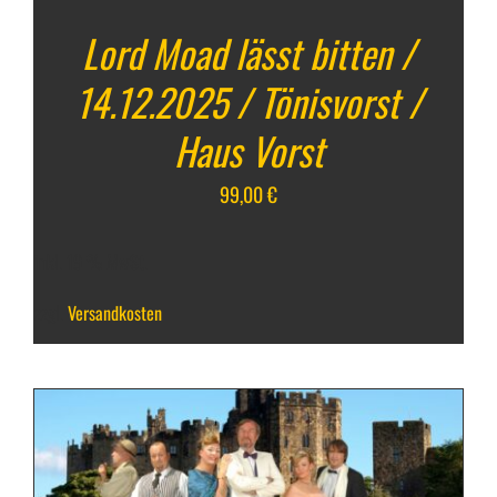
Lord Moad lässt bitten /
14.12.2025 / Tönisvorst /
Haus Vorst
99,00
€
inkl. 19 % MwSt.
zzgl.
Versandkosten