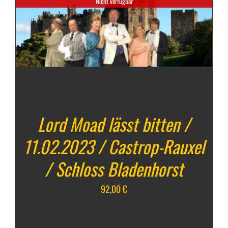
Nicht verfügbar
11. Februar 2023
Lord Moad lässt bitten /
11.02.2023 / Castrop-Rauxel
/ Schloss Bladenhorst
92,00
€
inkl. 7 % MwSt.