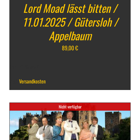
Lord Moad lässt bitten /
11.01.2025 / Gütersloh /
Appelbaum
89,00
€
inkl. 19 % MwSt.
zzgl.
Versandkosten
Nicht verfügbar