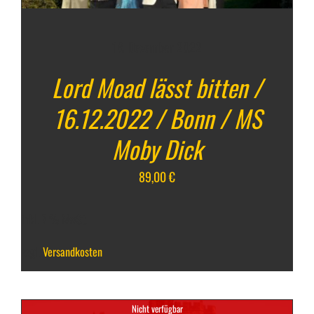
16. Dezember 2022
Lord Moad lässt bitten /
16.12.2022 / Bonn / MS
Moby Dick
89,00
€
inkl. 7 % MwSt.
zzgl.
Versandkosten
Nicht verfügbar