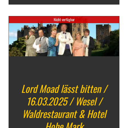
Nicht verfügbar
16. März 2025
Lord Moad lässt bitten /
16.03.2025 / Wesel /
Waldrestaurant & Hotel
Hohe Mark