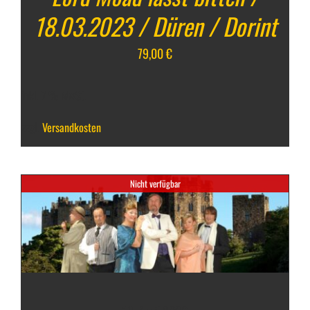
18.03.2023 / Düren / Dorint
79,00
€
inkl. 7 % MwSt.
zzgl.
Versandkosten
Nicht verfügbar