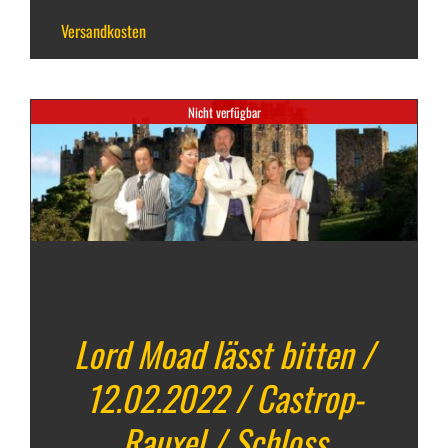
zzgl.
Versandkosten
Nicht verfügbar
12. Februar 2022
Lord Moad lässt bitten /
12.02.2022 / Castrop-
Rauxel / Schloss