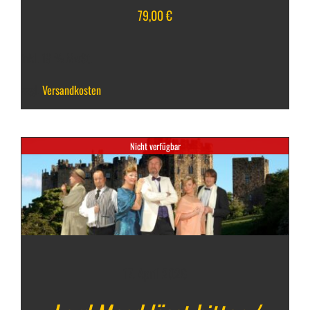
79,00
€
inkl. 19 % MwSt.
zzgl.
Versandkosten
Nicht verfügbar
17. April 2026