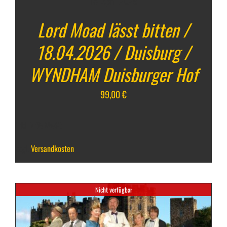
18. April 2026
Lord Moad lässt bitten /
18.04.2026 / Duisburg /
WYNDHAM Duisburger Hof
99,00
€
inkl. 7 % MwSt.
zzgl.
Versandkosten
Nicht verfügbar