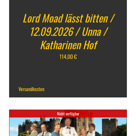
12. September 2026
Lord Moad lässt bitten /
12.09.2026 / Unna /
Katharinen Hof
114,00
€
inkl. 7 % MwSt.
zzgl.
Versandkosten
Nicht verfügbar