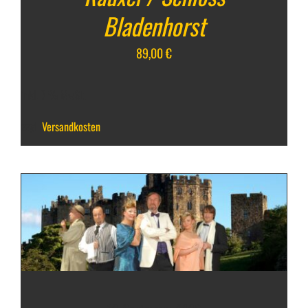
Bladenhorst
89,00
€
inkl. 7 % MwSt.
zzgl.
Versandkosten