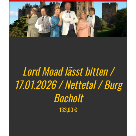
17. Januar 2026
Lord Moad lässt bitten /
17.01.2026 / Nettetal / Burg
Bocholt
133,00
€
inkl. 7 % MwSt.