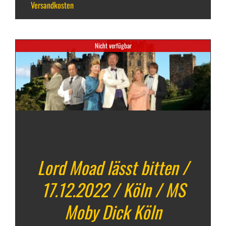
zzgl.
Versandkosten
Nicht verfügbar
17. Dezember 2022
Lord Moad lässt bitten /
17.12.2022 / Köln / MS
Moby Dick Köln