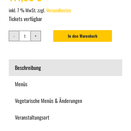
inkl. 7 % MwSt.
zzgl.
Versandkosten
Tickets verfügbar
In den Warenkorb
Mörderische
Auktion
/
Beschreibung
12.12.2026
/
Menüs
Bonn
Vegetarische Menüs & Änderungen
/
MS
Veranstaltungsort
Moby