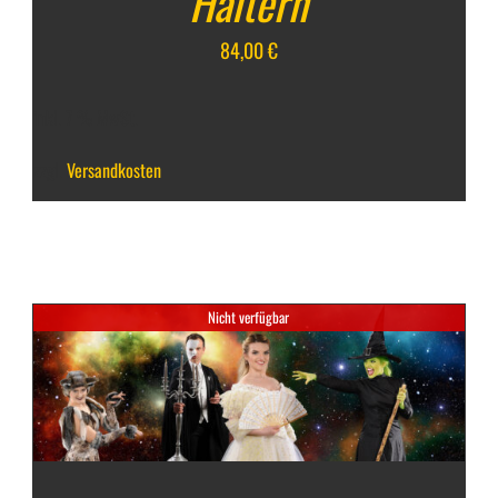
Haltern
84,00
€
inkl. 7 % MwSt.
zzgl.
Versandkosten
Nicht verfügbar
DETAILS