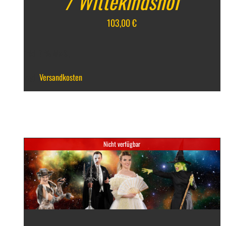
/ Wittekindshof
103,00
€
inkl. 7 % MwSt.
zzgl.
Versandkosten
Nicht verfügbar
DETAILS