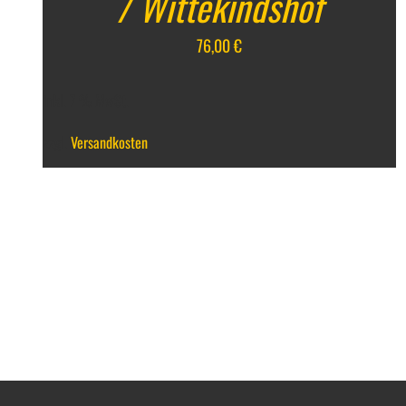
/ Wittekindshof
76,00
€
inkl. 7 % MwSt.
zzgl.
Versandkosten