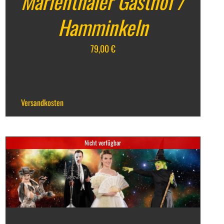
Marienthaler Gasthof /
Hamminkeln
79,00
€
inkl. 7 % MwSt.
zzgl.
Versandkosten
Nicht verfügbar