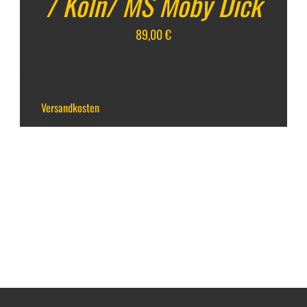
/ Köln/ MS Moby Dick
89,00
€
inkl. 7 % MwSt.
zzgl.
Versandkosten