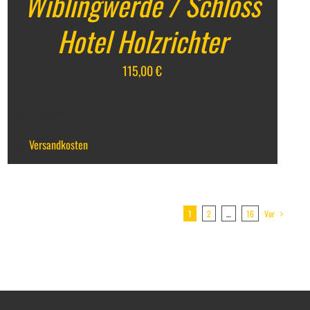
Wiblingwerde / Schloss
Hotel Holzrichter
115,00
€
inkl. 7 % MwSt.
zzgl.
Versandkosten
1
2
…
16
Vor