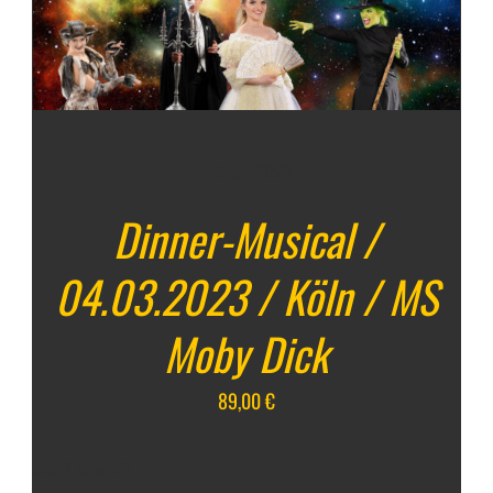
IN DEN WARENKORB
/
DETAILS
4. März 2023
Dinner-Musical /
04.03.2023 / Köln / MS
Moby Dick
89,00
€
inkl. 7 % MwSt.