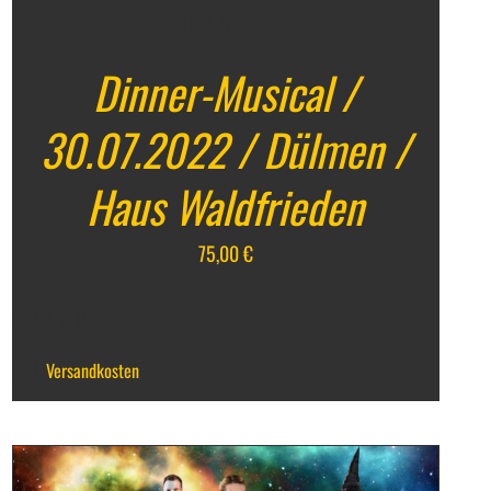
30. Juli 2022
Dinner-Musical /
30.07.2022 / Dülmen /
Haus Waldfrieden
75,00
€
inkl. 7 % MwSt.
zzgl.
Versandkosten