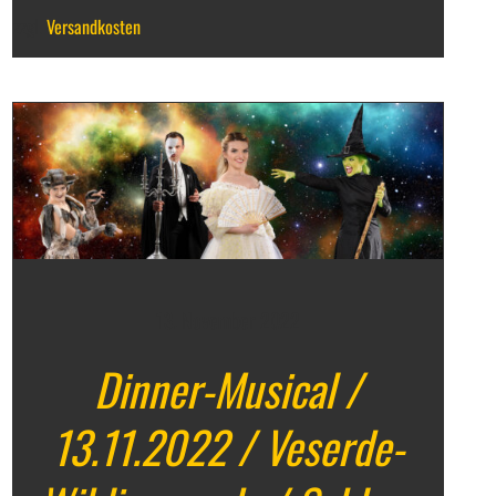
zzgl.
Versandkosten
13. November 2022
Dinner-Musical /
13.11.2022 / Veserde-