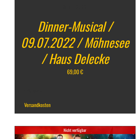
9. Juli 2022
Dinner-Musical /
09.07.2022 / Möhnesee
/ Haus Delecke
69,00
€
inkl. 7 % MwSt.
zzgl.
Versandkosten
Nicht verfügbar