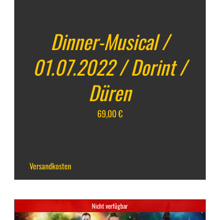
1. Juli 2022
Dinner-Musical /
01.07.2022 / Dorint /
Düren
69,00
€
inkl. 7 % MwSt.
zzgl.
Versandkosten
Nicht verfügbar